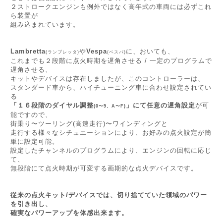
２ストロークエンジンも例外ではなく高年式の車両には必ずこれ
ら装置が
組み込まれています。
Lambretta
や
Vespa
に、おいても、
(ランブレッタ)
(ベスパ)
これまでも２段階に点火時期を遅角させる / 一定のプログラムで
遅角させる、
キットやデバイスは存在しましたが、このコントローラーは、
スタンダード車から、ハイチューニング車に合わせ設定されてい
る
「１６段階のダイヤル調整
」
にて任意の遅角設定
が可
(0〜9、A〜F)
能ですので、
街乗り〜ツーリング(高速走行)〜ワインディングと
走行する様々なシチュエーションにより、お好みの点火設定が簡
単に設定可能。
設定したチャンネルのプログラムにより、エンジンの回転に応じ
て、
無段階にて点火時期が可変する画期的な点火デバイスです。
従来の点火キット/デバイスでは、切り捨てていた領域のパワー
を引き出し、
確実なパワーアップを体感出来ます。