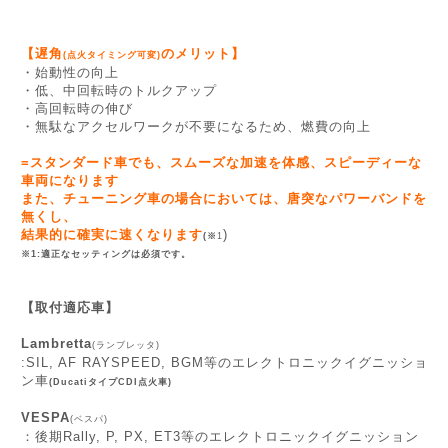
【遅角
のメリット】
(点火タイミング可変)
・始動性の向上
・低、中回転時のトルクアップ
・高回転時の伸び
・無駄なアクセルワークが不要になるため、燃費の向上
=スタンダード車でも、スムーズな加速を体感、スピーディーな
車両になります
また、チューニング車の場合においては、唐突なパワーバンドを
無くし、
結果的に確実に速くなります
)
(※
1
※1:適正なセッティングは必須です。
【取付適応車】
Lambretta
(ランブレッタ)
:SIL, AF RAYSPEED, BGM等のエレクトロニックイグニッショ
ン車
(DucatiタイプCDI点火車)
VESPA
(ベスパ)
：後期Rally, P, PX, ET3等のエレクトロニックイグニッション