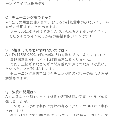
ーンドライブ互換モデル
Q：
チューニング用ですか？
A：全ての用途に使えます、むしろ小排気量車の少ないパワーを
有効に使用することが出来ます。
ノーマルに取り付けて楽しんでおられる方も多いそうです。
またタルガツインの方からの要望も多いそうです！
Q：
5速有っても使い切れないのでは？
A：TV175/SX200の4速の幅に5速を割り振ってありますので、
最終減速比を同じくすれば最高速は変わりません。
また、上記ギヤなどでギヤ間が離れすぎてつながりが悪い、
といったことが解消されます。
チューニング車両ではギヤチェンジ時のパワーの落ち込みが
解消されます。
Q：
強度に問題は？
A：以前あった5速キットは材質や表面処理の問題でトラブル多
発しましたが、
このキットはギヤ製作で定評の有るイタリアのDRTにて製作
されており
発売元RLCにて40馬力超のランブレッタに使用、問題は出て